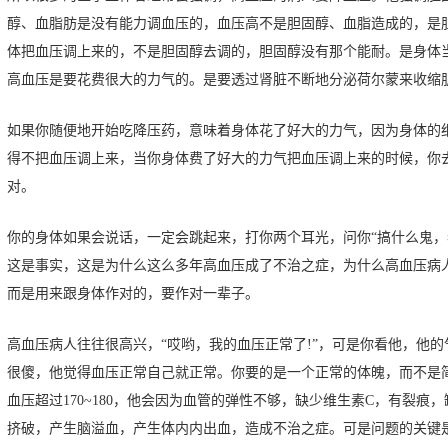
醇、血脂肪是没有能力调血压的，血压高不是胆固醇、血脂造成的，是
体把血压调上来的，不是胆固醇去调的，胆固醇没有那个能耐。是身体
高血压是要花费很大的力气的。是要透过肾脏不断地分泌荷尔蒙来收缩
如果你随便地开始吃降压药，意味着身体花了好大的力气，因为身体的细
得不把血压调上来，当你身体费了好大的力气把血压调上来的时候，你
对。
你的身体如果会说话，一定会跳起来，打你两个耳光，问你“搞什么鬼，
这是事实，这是为什么这么多年高血压成了不治之症，为什么高血压病
而是用来跟身体作对的，要作对一辈子。
高血压病人往往很高兴，“哎哟，我的血压正常了!”，可是你看他，他
很傻，他觉得血压正常自己就正常。你要的是一个正常的体魄，而不是
血压超过170~180，他会因为血管的弹性不够，缺少维生素C，有裂
挤破，产生脑溢血，产生体内内出血，造成不治之症。可是问题的关键