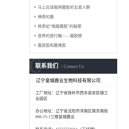
马上应该服用鹿胶的五类人群
神奇的鹿
杨贵妃“暗服鹿胶”的秘密
营养的旅行箱——鹿胶糕
鹿皮胶和鹿角胶
C
联系我们
Contact Us
辽宁皇城鹿业生物科技有限公司
工厂地址：辽宁省铁岭市西丰县安民镇工
业园区
办公地址：辽宁省沈阳市浑南区南京南街
666-15-1三楼皇城鹿业