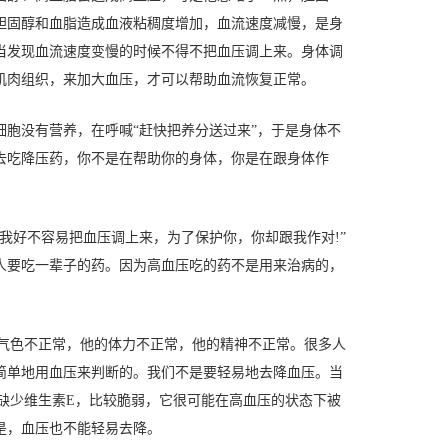
胆固醇和血脂造成血液粘稠度增加，血流速度减慢，是身
当发现血流速度变慢的时候不得不把血压调上来。身体调
肌肉组织，来加大血压，才可以帮助血流恢复正常。
胞没有营养，在呼喊“赶快把养分送过来”，于是身体不
去吃降压药，你不是在帮助你的身体，你是在跟身体作
我好不容易把血压调上来，为了保护你，你却跟我作对!”
人要吃一辈子的药。因为高血压吃的药不是用来治病的，
的气色不正常，他的体力不正常，他的精神不正常。很多人
简单地用血压来判断的。我们不是要轻易地去降血压。当
痕，缺少维生素E，比较脆弱，它很可能在高血压的状态下被
是，血压也不能轻易去降。