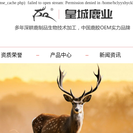
se_cache.php): failed to open stream: Permission denied in /home/hclyyxhyck
资质荣誉
产品中心
新闻资讯