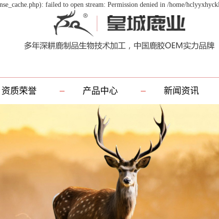
se_cache.php): failed to open stream: Permission denied in /home/hclyyxhyck
资质荣誉
产品中心
新闻资讯