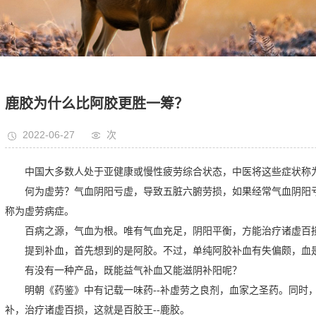
鹿胶为什么比阿胶更胜一筹？
2022-06-27
次
中国大多数人处于亚健康或慢性疲劳综合状态，中医将这些症状称
何为虚劳？气血阴阳亏虚，导致五脏六腑劳损，如果经常气血阴阳
称为虚劳病症。
百病之源，气血为根。唯有气血充足，阴阳平衡，方能治疗诸虚百
提到补血，首先想到的是阿胶。不过，单纯阿胶补血有失偏颇，血
有没有一种产品，既能益气补血又能滋阴补阳呢？
明朝《药鉴》中有记载一味药--补虚劳之良剂，血家之圣药。同时，
补，治疗诸虚百损，这就是百胶王--鹿胶。