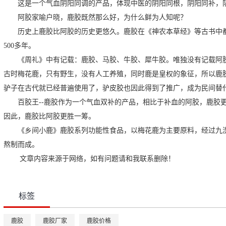
这是一个气血阴阳同调的产品，体现中医的阴阳同根，阴阳同补，
阿胶家喻户晓，鹿胶既然那么好，为什么鲜为人知呢？
历史上鹿胶比阿胶的历史更悠久。鹿胶在《神农本草经》等古书中都
500多年。
《周礼》中有记载：鹿胶、马胶、牛胶、犀牛胶。唯独没有记载阿
古时梅花鹿，只有野生，没有人工养殖，同时鹿是皇权的象征，所以鹿
驴子在古代就已经普遍使用了，驴皮胶也因此得到了推广，成为民间替
百胶王--鹿胶作为一个气血双补的产品，相比于补血的阿胶，鹿胶
因此，鹿胶比阿胶更胜一筹。
《乡间小鹿》鹿胶系列功能性食品，以梅花鹿为主要原料，经过九洗
熬制而成。
文章内容来源于网络，如有问题请和我联系删除！
标签
鹿胶
鹿胶厂家
鹿胶价格