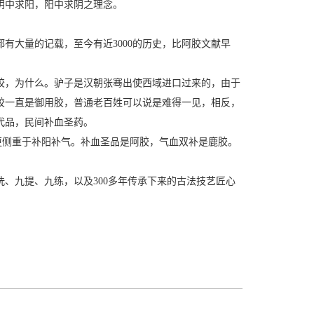
阴中求阳，阳中求阴之理念。
有大量的记载，至今有近3000的历史，比阿胶文献早
胶，为什么。驴子是汉朝张骞出使西域进口过来的，由于
胶一直是御用胶，普通老百姓可以说是难得一见，相反，
代品，民间补血圣药。
更侧重于补阳补气。补血圣品是阿胶，气血双补是鹿胶。
、九提、九练，以及300多年传承下来的古法技艺匠心