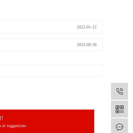
2022-01-12
2022-09-30
1
询！
 or suggestions