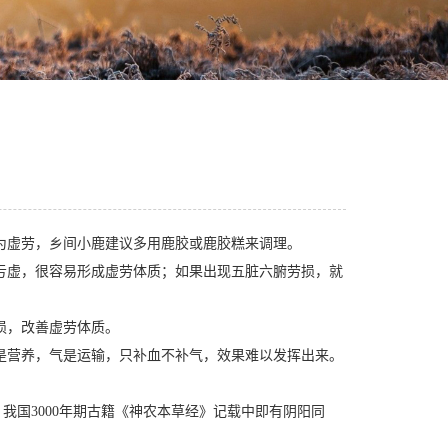
为虚劳，乡间小鹿建议多用鹿胶或鹿胶糕来调理。
亏虚，很容易形成虚劳体质；如果出现五脏六腑劳损，就
损，改善虚劳体质。
是营养，气是运输，只补血不补气，效果难以发挥出来。
我国3000年期古籍《神农本草经》记载中即有阴阳同