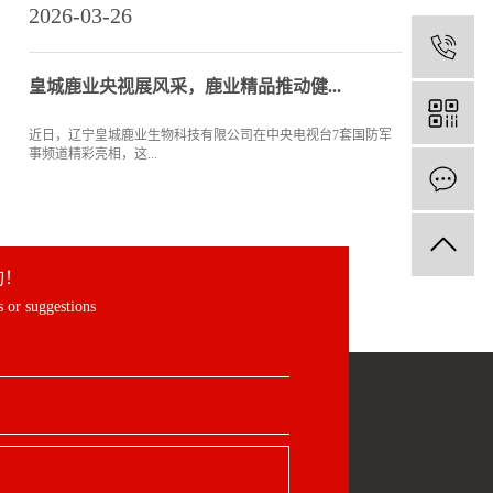
2026-03-26
1
皇城鹿业央视展风采，鹿业精品推动健...
近日，辽宁皇城鹿业生物科技有限公司在中央电视台7套国防军
事频道精彩亮相，这...
询！
 or suggestions