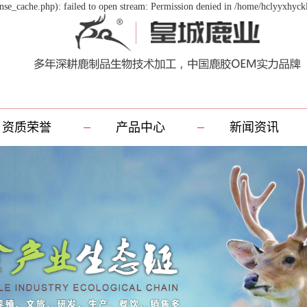
se_cache.php): failed to open stream: Permission denied in /home/hclyyxhyck
资质荣誉
产品中心
新闻资讯