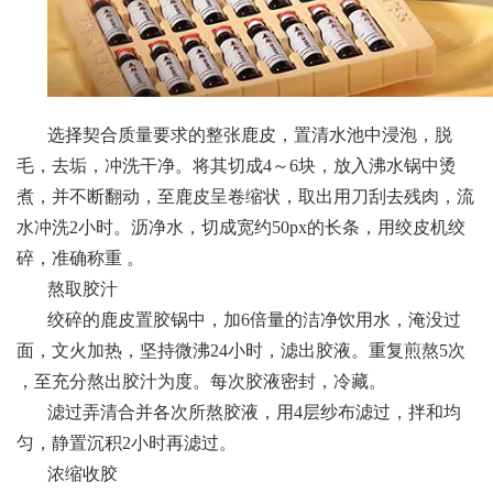
选择契合质量要求的整张鹿皮，置清水池中浸泡，脱
毛，去垢，冲洗干净。将其切成4～6块，放入沸水锅中烫
煮，并不断翻动，至鹿皮呈卷缩状，取出用刀刮去残肉，流
水冲洗2小时。沥净水，切成宽约50px的长条，用绞皮机绞
碎，准确称重 。
熬取胶汁
绞碎的鹿皮置胶锅中，加6倍量的洁净饮用水，淹没过
面，文火加热，坚持微沸24小时，滤出胶液。重复煎熬5次
，至充分熬出胶汁为度。每次胶液密封，冷藏。
滤过弄清合并各次所熬胶液，用4层纱布滤过，拌和均
匀，静置沉积2小时再滤过。
浓缩收胶