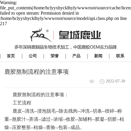
Warning:
file_put_contents(/home/hclyyxhycklhyly/wwwroot/source/cache/licen
failed to open stream: Permission denied in
/home/hclyyxhycklhyly/wwwroot/source/model/api.class.php on line
217
首页
公司
荣誉
产品
新闻
联系
鹿胶熬制流程的注意事项
2022-07-30
鹿胶熬制流程的注意事项：
工艺流程
鹿皮--清洗--浸泡脱毛--除去残肉--冲洗--切条--绞碎--称
重--熬胶汁--弄清--滤过--浓缩--收胶--加辅料--胶凝--切胶--枯
燥--压胶整形--枯燥--查验--包装--成品。