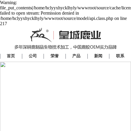
Warning:
file_put_contents(/home/hclyyxhycklhyly/wwwroot/source/cache/licen
failed to open stream: Permission denied in
/home/hclyyxhycklhyly/wwwroot/source/model/api.class.php on line
217
首页
公司
荣誉
产品
新闻
联系