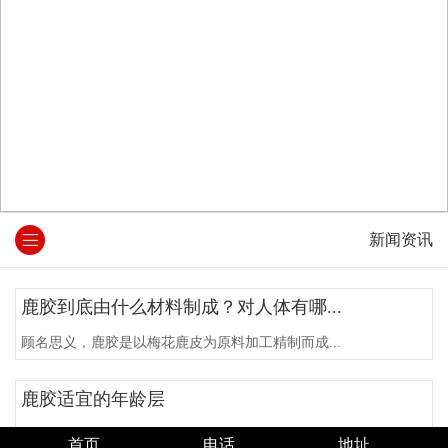
新闻资讯
鹿胶到底由什么材料制成？对人体有哪...
顾名思义，鹿胶是以梅花鹿皮为原料加工精制而成...
鹿胶适宜的年龄层
鹿胶能滋阴润燥，益气补虚，增强体质，提高人体...
首页
电话
地址