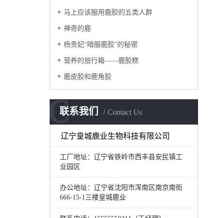
马上应该服用鹿胶的五类人群
神奇的鹿
杨贵妃“暗服鹿胶”的秘密
营养的旅行箱——鹿胶糕
鹿皮胶和鹿角胶
C
联系我们
Contact Us
辽宁皇城鹿业生物科技有限公司
工厂地址：辽宁省铁岭市西丰县安民镇工
业园区
办公地址：辽宁省沈阳市浑南区南京南街
666-15-1三楼皇城鹿业