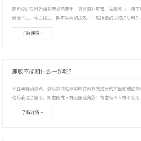
鹿角胶的质料为梅花鹿或马鹿角，具有温补肝肾，益精养血。用于
崩漏下血，便血尿血，阴疽肿痛的成效。一般所指的鹿胶的质料为..
了解详情 +
鹿胶不能和什么一起吃？
不宜与群药煎煮，避免煎液粘稠影响其他有效成分的煎出和结底糊
他药液混合服用。阴虚阳亢人群忌服鹿角胶；肾虚有火人群不宜用..
了解详情 +