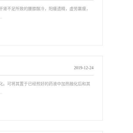
肝肾不足所致的腰膝酸冷，阳痿遗精，虚劳羸瘦，
.
2019-12-24
化。可将其置于已经煎好的药液中加热融化后和其
.