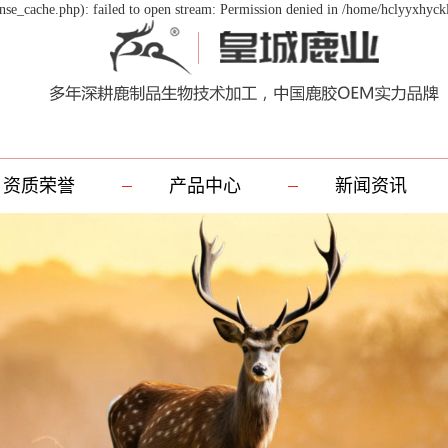
se_cache.php): failed to open stream: Permission denied in /home/hclyyxhyck
资质荣誉
产品中心
新闻资讯