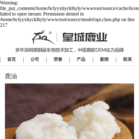
Warning:
file_put_contents(/home/hclyyxhycklhyly/wwwroot/source/cache/licen
failed to open stream: Permission denied in
/home/hclyyxhycklhyly/wwwroot/source/model/api.class.php on line
217
首页
公司
荣誉
产品
新闻
联系
鹿油