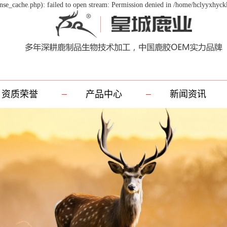
se_cache.php): failed to open stream: Permission denied in /home/hclyyxhyck
资质荣誉
产品中心
新闻资讯