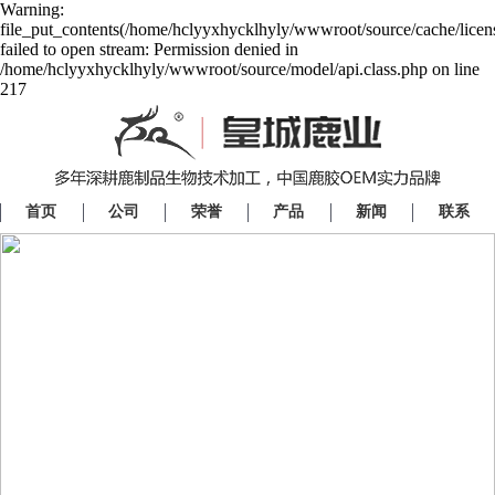
Warning:
file_put_contents(/home/hclyyxhycklhyly/wwwroot/source/cache/licen
failed to open stream: Permission denied in
/home/hclyyxhycklhyly/wwwroot/source/model/api.class.php on line
217
首页
公司
荣誉
产品
新闻
联系