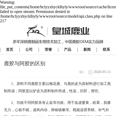
Warning:
file_put_contents(/home/hclyyxhycklhyly/wwwroot/source/cache/licen
failed to open stream: Permission denied in
/home/hclyyxhycklhyly/wwwroot/source/model/api.class.php on line
217
首页
公司
荣誉
产品
新闻
联系
鹿胶与阿胶的区别
2020-05-11
1、原料不同鹿胶主要以梅花鹿、马鹿的
皮为原材料进行加工熬
制而成；阿胶是以驴皮为原料制作而成，
性温，归肝，肾经。
2、功效不同阿胶具有止血等功效。用于血虚萎黄，眩晕，
肌痿
无力，心烦不眠，虚风内动，肺燥咳嗽等。
既能温肾养精、补气补