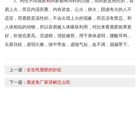
3、药性不同鹿胶
和
阿胶都有同样的功效，但阿胶是热性的，容
易上火，而且内湿邪重、内有淤血、心火，
肺火，阴虚有火的人不
适宜，而鹿胶是温性的，不会出现上火的现象，而且没有禁忌。和
人体相似的动物，所以容易被人体吸收利用，对比来看鹿胶效果更
好，价值也更高。
涩虚精，强筋健骨。用于身
体
虚弱，腰酸耳鸣，
头晕目眩，虚弱久嗽，痰中带血，虚喘气短，血
不调，崩漏带下。
上一篇：
女生吃鹿胶的好处
下一篇：
鹿皮角厂家讲解怎么吃