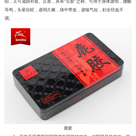
阳，又可滋阴补血、止血，具有“百胶”之称。
可用于身体虚弱，腰
酸
耳鸣，头晕目眩，虚弱久嗽，痰中带血，虚喘气短，妇女经血不
调。
鹿胶