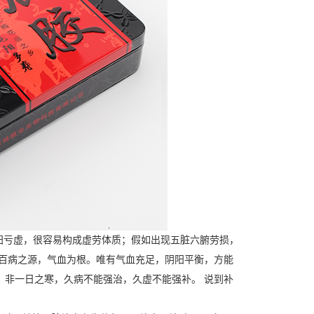
阳亏虚，很容易构成虚劳体质；假如出现五脏六腑劳损，
 百病之源，气血为根。唯有气血充足，阴阳平衡，方能
，非一日之寒，久病不能强治，久虚不能强补。 说到补