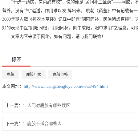
“十步一药房，房内必有胶”，说的便是“民间补血圣药”——阿胶，不
营养，没有“气”运送，作用难以发 挥出来。 明朝《药鉴》中有记载有
3000年期古籍《神农本草经》记载中即有“阴阳同补，医治诸虚百损”
好的表现中医“阴阳同根，阴阳同补，阴中求阳，阳中求阴”之理念，可
文章内容来源于网络，如有问题，请与我们联络！
标签
鹿胶
鹿胶厂家
鹿胶价格
本文网址：
http://www.huangchengluye.com/news/494.html
上一篇：
人们对鹿胶有哪些误区
下一篇：
鹿胶不适合哪些人