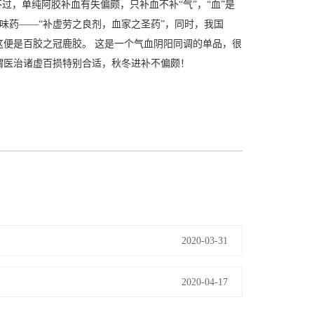
过，单纯阿胶补血有失偏颇，只补血不补“气”，“血”是
一味药——“补虚劳之良剂，血家之圣药”，同时，我国
，这便是百胶之冠鹿胶。 这是一个气血阴阳同调的单品，很
谓医治诸虚百损特别合适，秋冬进补不偏颇！
2020-03-31
2020-04-17