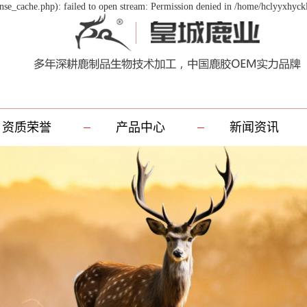
se_cache.php): failed to open stream: Permission denied in /home/hclyyxhyck
资质荣誉
产品中心
新闻资讯