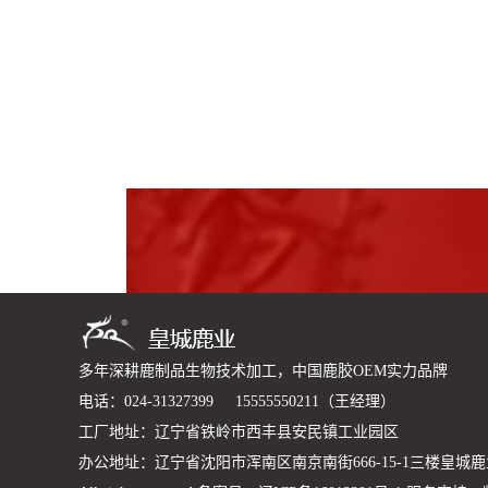
多年深耕鹿制品生物技术加工，中国鹿胶OEM实力品牌
电话：024-31327399 15555550211（王经理）
工厂地址：辽宁省铁岭市西丰县安民镇工业园区
办公地址：辽宁省沈阳市浑南区南京南街666-15-1三楼皇城鹿