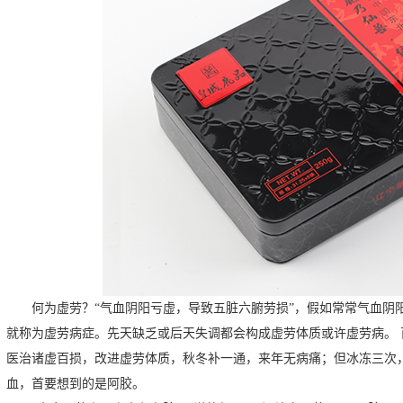
何为虚劳？“气血阴阳亏虚，导致五脏六腑劳损”，假如常常气血阴
就称为虚劳病症。先天缺乏或后天失调都会构成虚劳体质或许虚劳病。
医治诸虚百损，改进虚劳体质，秋冬补一通，来年无病痛；但冰冻三次
血，首要想到的是阿胶。