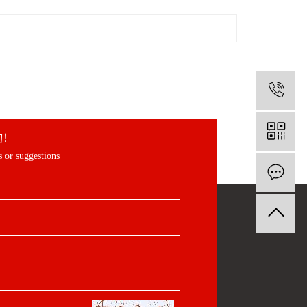
1
询！
 or suggestions