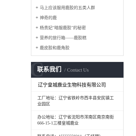
马上应该服用鹿胶的五类人群
神奇的鹿
杨贵妃“暗服鹿胶”的秘密
营养的旅行箱——鹿胶糕
鹿皮胶和鹿角胶
C
联系我们
Contact Us
辽宁皇城鹿业生物科技有限公司
工厂地址：辽宁省铁岭市西丰县安民镇工
业园区
办公地址：辽宁省沈阳市浑南区南京南街
666-15-1三楼皇城鹿业