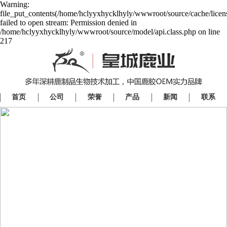
Warning:
file_put_contents(/home/hclyyxhycklhyly/wwwroot/source/cache/licen
failed to open stream: Permission denied in
/home/hclyyxhycklhyly/wwwroot/source/model/api.class.php on line
217
首页
公司
荣誉
产品
新闻
联系