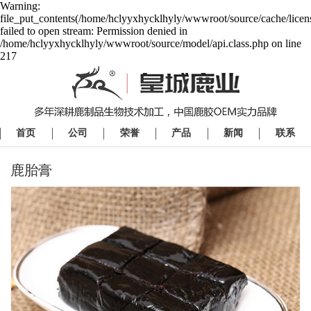
Warning:
file_put_contents(/home/hclyyxhycklhyly/wwwroot/source/cache/licen
failed to open stream: Permission denied in
/home/hclyyxhycklhyly/wwwroot/source/model/api.class.php on line
217
首页
公司
荣誉
产品
新闻
联系
鹿胎膏