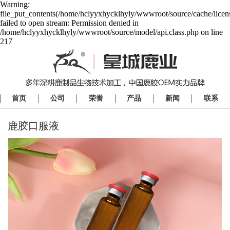
Warning:
file_put_contents(/home/hclyyxhycklhyly/wwwroot/source/cache/licen
failed to open stream: Permission denied in
/home/hclyyxhycklhyly/wwwroot/source/model/api.class.php on line
217
首页
公司
荣誉
产品
新闻
联系
鹿胶口服液