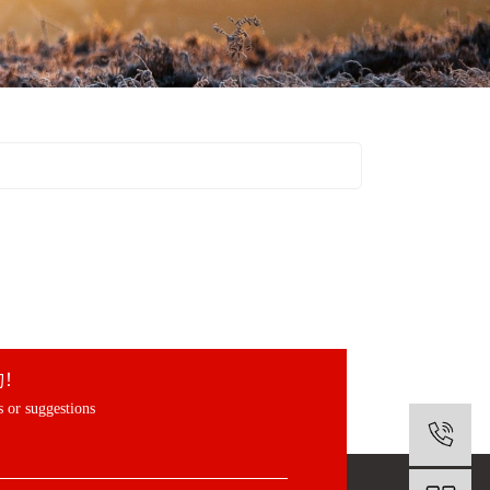
询！
 or suggestions
1