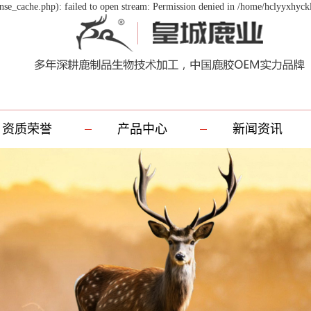
se_cache.php): failed to open stream: Permission denied in /home/hclyyxhyck
资质荣誉
产品中心
新闻资讯