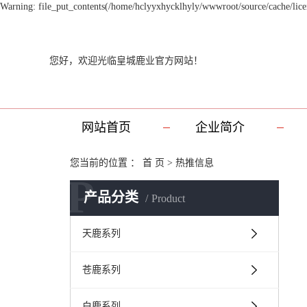
Warning: file_put_contents(/home/hclyyxhycklhyly/wwwroot/source/cache/licen
您好，欢迎光临皇城鹿业官方网站！
网站首页
企业简介
您当前的位置 ：
首 页
>
热推信息
P
产品分类
Product
天鹿系列
苍鹿系列
白鹿系列