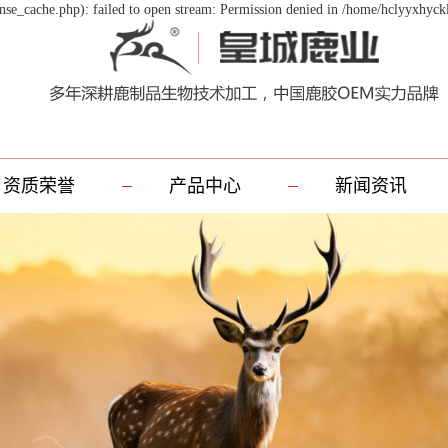
se_cache.php): failed to open stream: Permission denied in /home/hclyyxhyck
资质荣誉
产品中心
新闻资讯