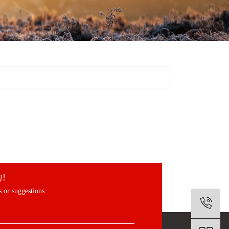
询！
 or suggestions
1